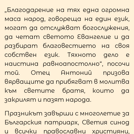
„Благодарение на тях една огромна
маса народ, говореща на един език,
могат да отслужват богослужения,
да четат светото Евангелие и да
разбират благовестието на своя
собствен език. Тяхното дело е
наистина равноапостолно“, посочи
той. Отец Антоний призова
вярващите да прибягват в молитва
към светите братя, които да
закрилят и пазят народа.
Празникът завърши с многолетие за
Българския патриарх, Светия синод
и всички православни християни,