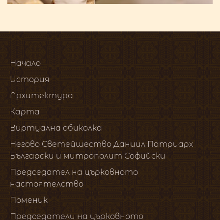
Начало
История
Архитектура
Карта
Виртуална обиколка
Негово Светейшество Даниил Патриарх
Български и митрополит Софийски
Председател на църковното
настоятелство
Поменик
Председатели на църковното