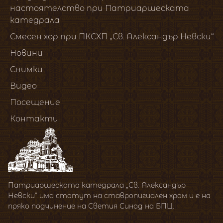
настоятелство при Патриаршеската
катедрала
Смесен хор при ПКСХП „Св. Александър Невски“
Новини
Снимки
Видео
Посещение
Контакти
Патриаршеската катедрала „Св. Александър
Невски” има статут на ставропигиален храм и е на
пряко подчинение на Светия Синод на БПЦ.