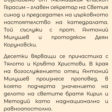
Герасим – главен секретар на Светия
синод и председател на църковното
настоятелство на катедралата.
Той съслужи с прот. Антоний
Милушев и протодякон Деян
Коруновски.
Десетки вярващи се причастиха с
Тялото и Кръвта Христови. В края
на богослужението отец Антоний
Милушев произнесе проповед, в
която подчерта значението на
делото на светите братя Кирил и
Методий като наднационално и
равноапостолно.