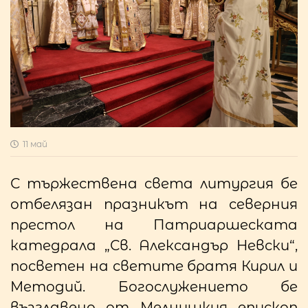
11 май
С тържествена света литургия бе
отбелязан празникът на северния
престол на Патриаршеската
катедрала „Св. Александър Невски“,
посветен на светите братя Кирил и
Методий. Богослужението бе
възглавено от Мелнишкия епископ