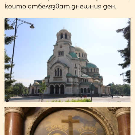
които отбелязват днешния ден.